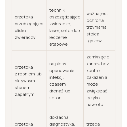
techniki
ważna jest
przetoka
oszczędzające
ochrona
przebiegająca
zwieracze,
trzymania
blisko
laser, seton lub
stolca
zwieraczy
leczenie
i gazów
etapowe
zamknięcie
najpierw
kanału bez
przetoka
opanowanie
kontroli
z ropniem lub
infekcji,
zakażenia
aktywnym
czasem
może
stanem
drenaż lub
zwiększać
zapalnym
seton
ryzyko
nawrotu
dokładna
przetoka
diagnostyka,
trzeba