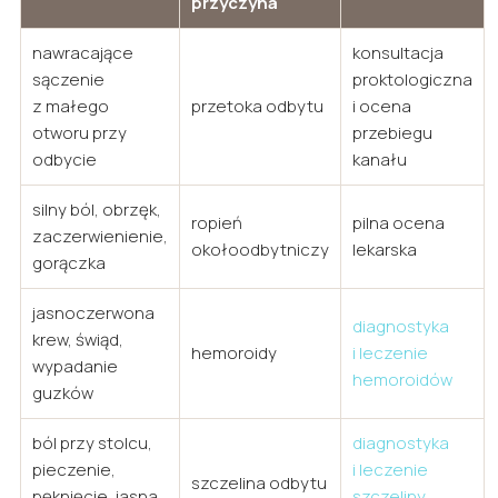
przyczyna
nawracające
konsultacja
sączenie
proktologiczna
z małego
przetoka odbytu
i ocena
otworu przy
przebiegu
odbycie
kanału
silny ból, obrzęk,
ropień
pilna ocena
zaczerwienienie,
okołoodbytniczy
lekarska
gorączka
jasnoczerwona
diagnostyka
krew, świąd,
hemoroidy
i leczenie
wypadanie
hemoroidów
guzków
ból przy stolcu,
diagnostyka
pieczenie,
i leczenie
szczelina odbytu
pęknięcie, jasna
szczeliny