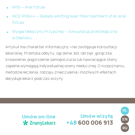
NHS — Anal fistula
NICE IPG644 — Radially emitting laser fibre treatment of an anal
fistula
Wyspa Medycyny Przyjaznej — konsultacja proktologiczna
w Gdańsku
Artykuł ma charakter informacyjny i nie zastępuje konsultacji
lekarskiej. Przetoka odbytu, sączenie, ból, obrzęk, gorączka,
krwawienie, pogorszenie samopoczucia lub nawracające stany
zapalne wymagają indywidualnej oceny medycznej. O rozpoznaniu,
metodzie leczenia, rodzaju znieczulenia i możliwych efektach
decyduje lekarz podczas wizyty.
PL
Umów wizytę
Umów on-line
Rejestracja telefoniczna:
EN
+48
600 006 913
Pon. - Pt.: 9:00-17:00
RU
+48 600 006 913