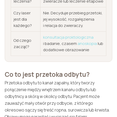
leczenia?
zwieracze lub leczenie etapowe
Czy laser
Nie. Decyduje przebieg przetoki,
jest dla
jej wysokość, rozgałęzienia
każdego?
i relacja do zwieraczy.
konsultacja proktologiczna
Od czego
i badanie, czasem
anoskopia
lub
zacząć?
dodatkowe obrazowanie
Co to jest przetoka odbytu?
Przetoka odbytu to kanał zapalny, który tworzy
połączenie między wnętrzem kanału odbytu lub
odbytnicy a skórą w okolicy odbytu. Pacjent może
zauważyć mały otwór przy odbycie, z którego
okresowo sączy się treść ropna, surowicza lub krwista.
Objawy mogą narastać i wyciszać się falami.