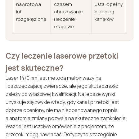
nawrotowa
czasem
ustalić pełny
lub
obrazowanie
przebieg
rozgałęziona
i leczenie
kanałów
etapowe
Czy leczenie laserowe przetoki
jest skuteczne?
Laser 1470 nm jest metodą małoinwazyjną
i oszczędzającą zwieracze, ale jego skuteczność
zależy od właściwej kwalifikacji. Najlepsze wyniki
uzyskuje się zwykle wtedy, gdy kanał przetoki jest
dobrze oceniony, nie ma nieopanowanego ropnia,
a anatomia zmiany pozwala na skuteczne zamknięcie.
Ważne jest uczciwe omówienie z pacjentem, że
przetoki mogą nawracać. Dotyczy to szczególnie