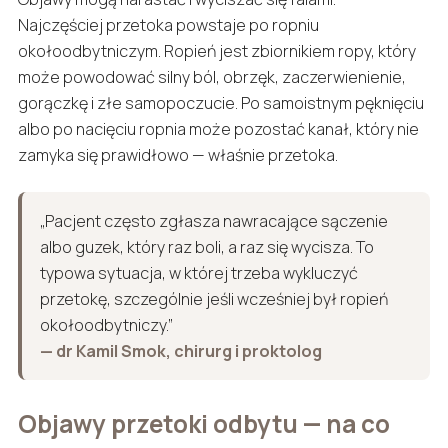
Najczęściej przetoka powstaje po ropniu
okołoodbytniczym. Ropień jest zbiornikiem ropy, który
może powodować silny ból, obrzęk, zaczerwienienie,
gorączkę i złe samopoczucie. Po samoistnym pęknięciu
albo po nacięciu ropnia może pozostać kanał, który nie
zamyka się prawidłowo — właśnie przetoka.
„Pacjent często zgłasza nawracające sączenie
albo guzek, który raz boli, a raz się wycisza. To
typowa sytuacja, w której trzeba wykluczyć
przetokę, szczególnie jeśli wcześniej był ropień
okołoodbytniczy.”
— dr Kamil Smok, chirurg i proktolog
Objawy przetoki odbytu — na co