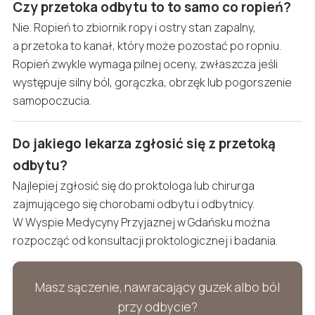
Czy przetoka odbytu to to samo co ropień?
Nie. Ropień to zbiornik ropy i ostry stan zapalny,
a przetoka to kanał, który może pozostać po ropniu.
Ropień zwykle wymaga pilnej oceny, zwłaszcza jeśli
występuje silny ból, gorączka, obrzęk lub pogorszenie
samopoczucia.
Do jakiego lekarza zgłosić się z przetoką
odbytu?
Najlepiej zgłosić się do proktologa lub chirurga
zajmującego się chorobami odbytu i odbytnicy.
W Wyspie Medycyny Przyjaznej w Gdańsku można
rozpocząć od konsultacji proktologicznej i badania.
Masz sączenie, nawracający guzek albo ból
przy odbycie?