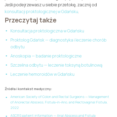
Jeśli podejrzewasz u siebie przetokę, zacznij od
konsultacji proktologicznej w Gdańsku
.
Przeczytaj także
Konsultacja proktologiczna w Gdańsku
Proktolog Gdańsk — diagnostyka i leczenie chorób
odbytu
Anoskopia — badanie proktologiczne
Szczelina odbytu — leczenie toksyną botulinową
Leczenie hemoroidów w Gdańsku
Źródła i kontekst medyczny:
American Society of Colon and Rectal Surgeons — Management
of Anorectal Abscess, Fistula-in-Ano, and Rectovaginal Fistula,
2022
ASCRS patient information — Anal Abscess and Fistula