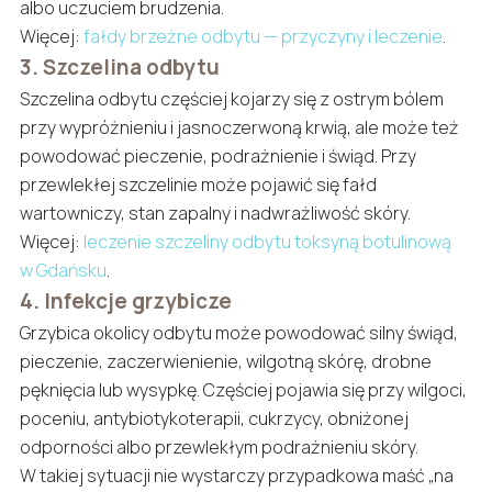
albo uczuciem brudzenia.
Więcej:
fałdy brzeżne odbytu — przyczyny i leczenie
.
3. Szczelina odbytu
Szczelina odbytu częściej kojarzy się z ostrym bólem
przy wypróżnieniu i jasnoczerwoną krwią, ale może też
powodować pieczenie, podrażnienie i świąd. Przy
przewlekłej szczelinie może pojawić się fałd
wartowniczy, stan zapalny i nadwrażliwość skóry.
Więcej:
leczenie szczeliny odbytu toksyną botulinową
w Gdańsku
.
4. Infekcje grzybicze
Grzybica okolicy odbytu może powodować silny świąd,
pieczenie, zaczerwienienie, wilgotną skórę, drobne
pęknięcia lub wysypkę. Częściej pojawia się przy wilgoci,
poceniu, antybiotykoterapii, cukrzycy, obniżonej
odporności albo przewlekłym podrażnieniu skóry.
W takiej sytuacji nie wystarczy przypadkowa maść „na