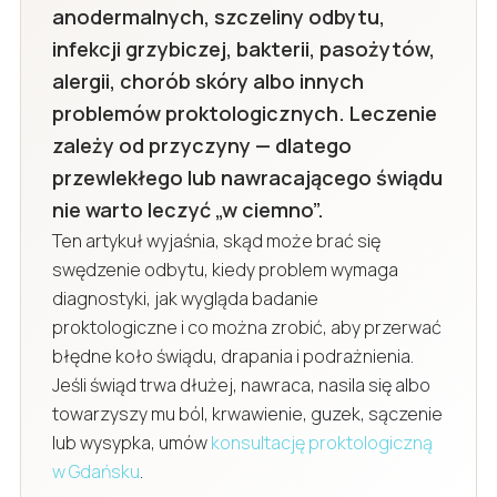
anodermalnych, szczeliny odbytu,
infekcji grzybiczej, bakterii, pasożytów,
alergii, chorób skóry albo innych
problemów proktologicznych. Leczenie
zależy od przyczyny — dlatego
przewlekłego lub nawracającego świądu
nie warto leczyć „w ciemno”.
Ten artykuł wyjaśnia, skąd może brać się
swędzenie odbytu, kiedy problem wymaga
diagnostyki, jak wygląda badanie
proktologiczne i co można zrobić, aby przerwać
błędne koło świądu, drapania i podrażnienia.
Jeśli świąd trwa dłużej, nawraca, nasila się albo
towarzyszy mu ból, krwawienie, guzek, sączenie
lub wysypka, umów
konsultację proktologiczną
w Gdańsku
.