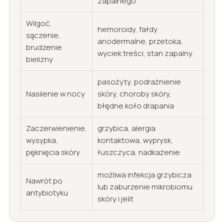
zapalnego
Wilgoć,
hemoroidy, fałdy
sączenie,
anodermalne, przetoka,
brudzenie
wyciek treści, stan zapalny
bielizny
pasożyty, podrażnienie
Nasilenie w nocy
skóry, choroby skóry,
błędne koło drapania
Zaczerwienienie,
grzybica, alergia
wysypka,
kontaktowa, wyprysk,
pęknięcia skóry
łuszczyca, nadkażenie
możliwa infekcja grzybicza
Nawrót po
lub zaburzenie mikrobiomu
antybiotyku
skóry i jelit