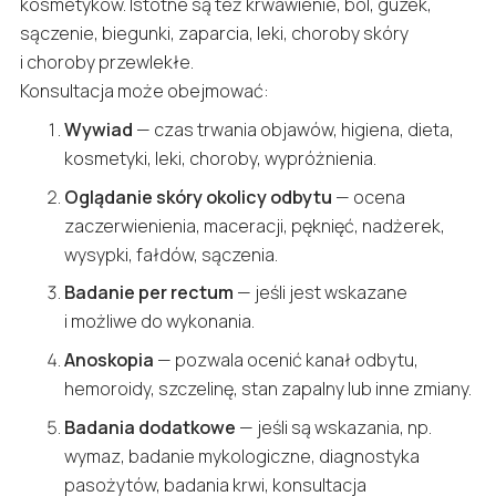
kosmetyków. Istotne są też krwawienie, ból, guzek,
sączenie, biegunki, zaparcia, leki, choroby skóry
i choroby przewlekłe.
Konsultacja może obejmować:
Wywiad
— czas trwania objawów, higiena, dieta,
kosmetyki, leki, choroby, wypróżnienia.
Oglądanie skóry okolicy odbytu
— ocena
zaczerwienienia, maceracji, pęknięć, nadżerek,
wysypki, fałdów, sączenia.
Badanie per rectum
— jeśli jest wskazane
i możliwe do wykonania.
Anoskopia
— pozwala ocenić kanał odbytu,
hemoroidy, szczelinę, stan zapalny lub inne zmiany.
Badania dodatkowe
— jeśli są wskazania, np.
wymaz, badanie mykologiczne, diagnostyka
pasożytów, badania krwi, konsultacja