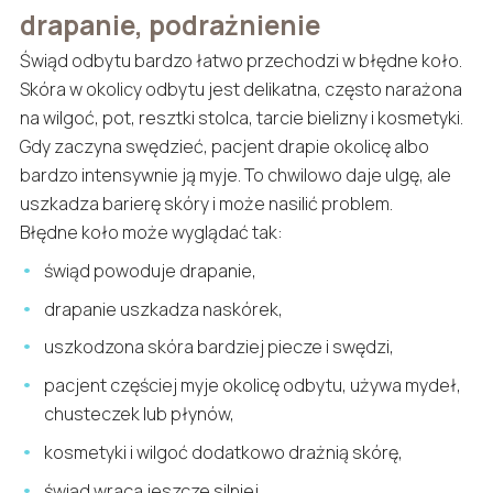
drapanie, podrażnienie
Świąd odbytu bardzo łatwo przechodzi w błędne koło.
Skóra w okolicy odbytu jest delikatna, często narażona
na wilgoć, pot, resztki stolca, tarcie bielizny i kosmetyki.
Gdy zaczyna swędzieć, pacjent drapie okolicę albo
bardzo intensywnie ją myje. To chwilowo daje ulgę, ale
uszkadza barierę skóry i może nasilić problem.
Błędne koło może wyglądać tak:
świąd powoduje drapanie,
drapanie uszkadza naskórek,
uszkodzona skóra bardziej piecze i swędzi,
pacjent częściej myje okolicę odbytu, używa mydeł,
chusteczek lub płynów,
kosmetyki i wilgoć dodatkowo drażnią skórę,
świąd wraca jeszcze silniej.