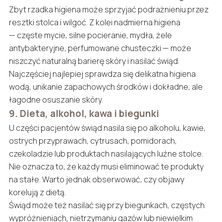
Zbyt rzadka higiena może sprzyjać podrażnieniu przez
resztki stolca i wilgoć. Z kolei nadmierna higiena
— częste mycie, silne pocieranie, mydła, żele
antybakteryjne, perfumowane chusteczki — może
niszczyć naturalną barierę skóry i nasilać świąd.
Najczęściej najlepiej sprawdza się delikatna higiena
wodą, unikanie zapachowych środków i dokładne, ale
łagodne osuszanie skóry.
9. Dieta, alkohol, kawa i biegunki
U części pacjentów świąd nasila się po alkoholu, kawie,
ostrych przyprawach, cytrusach, pomidorach,
czekoladzie lub produktach nasilających luźne stolce.
Nie oznacza to, że każdy musi eliminować te produkty
na stałe. Warto jednak obserwować, czy objawy
korelują z dietą.
Świąd może też nasilać się przy biegunkach, częstych
wypróżnieniach, nietrzymaniu gazów lub niewielkim