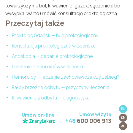
towarzyszy mu ból, krwawienie, guzek, sączenie albo
wysypka, warto umówić konsultację proktologiczną.
Przeczytaj także
Proktolog Gdańsk — hub proktologiczny
Konsultacja proktologiczna w Gdańsku
Anoskopia — badanie proktologiczne
Leczenie hemoroidów w Gdańsku
Hemoroidy — leczenie zachowawcze czy zabieg?
Fałdy brzeżne odbytu — przyczyny i leczenie
Krwawienie z odbytu — diagnostyka
Guzek przy odbycie — przyczyny
PL
Umów wizytę
Umów on-line
EN
Szczelina odbytu — leczenie toksyną botulinową
+48
600 006 913
RU
Ropień okołoodbytniczy — objawy i pilna konsultacja