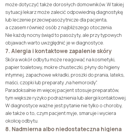
może dotyczyć także dorosłych domowników. W takiej
sytuacji lekarz może zalecić odpowiednią diagnostykę
lub leczenie przeciwpasożytnicze dla pacjenta,
a czasem również osób z najbliższego otoczenia.
Nie każdy nocny świąd to pasożyty, ale przy typowych
objawach warto uwzględnić je w diagnostyce.
7. Alergia i kontaktowe zapalenie skóry
Skóra wokół odbytu może reagować na kosmetyki,
papier toaletowy, mokre chusteczki, płyny do higieny
intymnej, zapachowe wkładki, proszki do prania, lateks,
maści, czopki lub preparaty „na hemoroidy”.
Paradoksalnie im więcej pacjent stosuje preparatów,
tym większe ryzyko podrażnienia lub alergii kontaktowej.
W diagnostyce ważne jest pytanie nie tylko o choroby,
ale także o to, czym pacjent myje, smaruje i wyciera
okolicę odbytu.
8. Nadmierna albo niedostateczna higiena