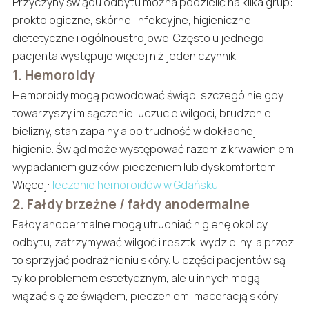
Przyczyny świądu odbytu można podzielić na kilka grup:
proktologiczne, skórne, infekcyjne, higieniczne,
dietetyczne i ogólnoustrojowe. Często u jednego
pacjenta występuje więcej niż jeden czynnik.
1. Hemoroidy
Hemoroidy mogą powodować świąd, szczególnie gdy
towarzyszy im sączenie, uczucie wilgoci, brudzenie
bielizny, stan zapalny albo trudność w dokładnej
higienie. Świąd może występować razem z krwawieniem,
wypadaniem guzków, pieczeniem lub dyskomfortem.
Więcej:
leczenie hemoroidów w Gdańsku
.
2. Fałdy brzeżne / fałdy anodermalne
Fałdy anodermalne mogą utrudniać higienę okolicy
odbytu, zatrzymywać wilgoć i resztki wydzieliny, a przez
to sprzyjać podrażnieniu skóry. U części pacjentów są
tylko problemem estetycznym, ale u innych mogą
wiązać się ze świądem, pieczeniem, maceracją skóry