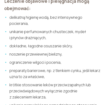
Leczenie objawowe i pielęgnacja mogą
obejmować:
delikatną higienę wodą, bez intensywnego
pocierania,
unikanie perfumowanych chusteczek, mydeł
i płynów drażniących,
dokładne, łagodne osuszanie skóry,
noszenie przewiewnej bielizny,
ograniczenie wilgoci i pocenia,
preparaty barierowe, np. z tlenkiem cynku, jeśli lekarz
uzna to za właściwe,
krótkie stosowanie leków przeciwzapalnych lub
przeciwświądowych wyłącznie zgodnie
z zaleceniem lekarza,