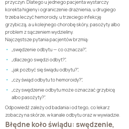
przyczyn. Dlatego u jednego pacjenta wystarczy
korekta higieny i ograniczenie drażnienia, u drugiego
trzeba leczyć hemoroidy, u trzeciego infekcję
grzybiczą, a u kolejnego chorobę skóry, pasożyty albo
problem z sączeniem wydzieliny.
Najczęstsze pytania pacjentów brzmią:
„swędzenie odbytu — co oznacza?”,
„dlaczego swędzi odbyt?”,
„jak pozbyć się świądu odbytu?”,
„czy świąd odbytu to hemoroidy?”,
„czy swędzenie odbytu może oznaczać grzybicę
albo pasożyty?”.
Odpowiedź zależy od badania i od tego, co lekarz
zobaczy na skórze, w kanale odbytu oraz w wywiadzie.
Błędne koło świądu: swędzenie,