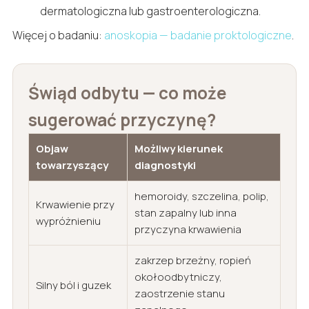
dermatologiczna lub gastroenterologiczna.
Więcej o badaniu:
anoskopia — badanie proktologiczne
.
Świąd odbytu — co może
sugerować przyczynę?
Objaw
Możliwy kierunek
towarzyszący
diagnostyki
hemoroidy, szczelina, polip,
Krwawienie przy
stan zapalny lub inna
wypróżnieniu
przyczyna krwawienia
zakrzep brzeżny, ropień
okołoodbytniczy,
Silny ból i guzek
zaostrzenie stanu