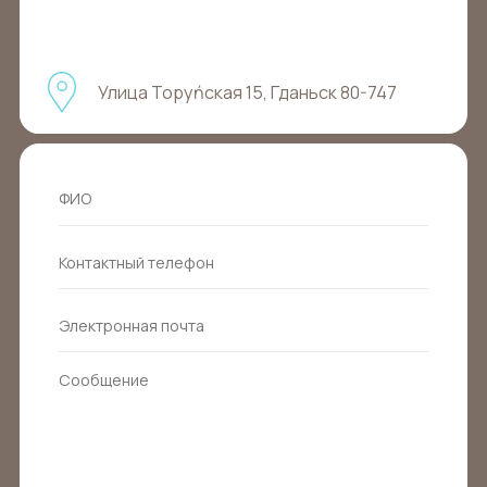
Улица Торуńская 15, Гданьск 80-747