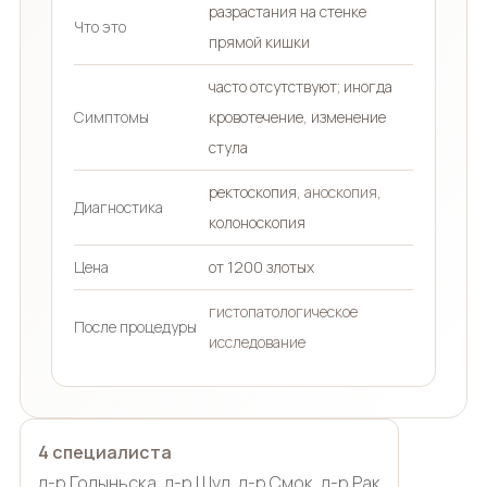
разрастания на стенке
Что это
прямой кишки
часто отсутствуют; иногда
Симптомы
кровотечение, изменение
стула
ректоскопия,
аноскопия
,
Диагностика
колоноскопия
Цена
от 1200 злотых
гистопатологическое
После процедуры
исследование
4 специалиста
д-р Годыньска, д-р Шул, д-р Смок, д-р Рак