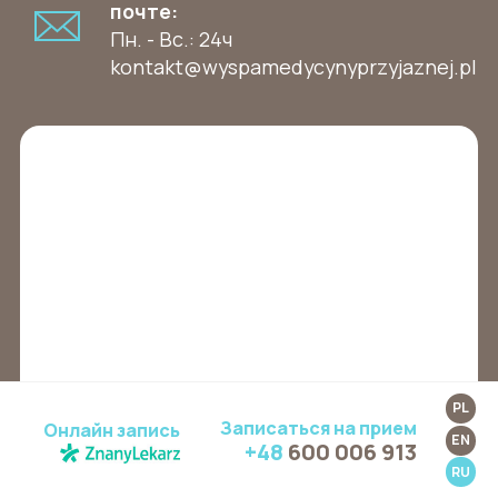
почте:
Пн. - Вс.: 24ч
kontakt@wyspamedycynyprzyjaznej.pl
PL
Записаться на прием
Онлайн запись
EN
+48
600 006 913
RU
Улица Торуńская 15, Гданьск 80-747