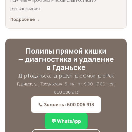
причины — проктологическая диагностика их
разграничивает.
Подробнее →
Полипы прямой кишки
— диагностика и удаление
в Гданьске
Д-р Годыньска · д-р Шул · д-р Смок · д-р Рак
Гданьск, ул. Торуньская 15 · пн.–пт. 9:00–17:00 · тел.
600 006 913
📞 Звонить: 600 006 913
💬 WhatsApp