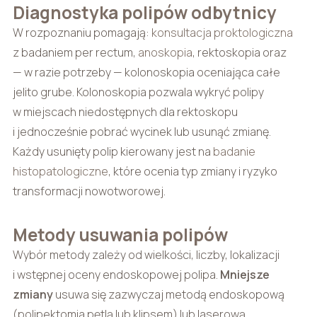
Diagnostyka polipów odbytnicy
W rozpoznaniu pomagają:
konsultacja proktologiczna
z badaniem per rectum,
anoskopia
, rektoskopia oraz
— w razie potrzeby — kolonoskopia oceniająca całe
jelito grube. Kolonoskopia pozwala wykryć polipy
w miejscach niedostępnych dla rektoskopu
i jednocześnie pobrać wycinek lub usunąć zmianę.
Każdy usunięty polip kierowany jest na
badanie
histopatologiczne
, które ocenia typ zmiany i ryzyko
transformacji nowotworowej.
Metody usuwania polipów
Wybór metody zależy od wielkości, liczby, lokalizacji
i wstępnej oceny endoskopowej polipa.
Mniejsze
zmiany
usuwa się zazwyczaj metodą endoskopową
(polipektomia pętlą lub klipsem) lub laserową,