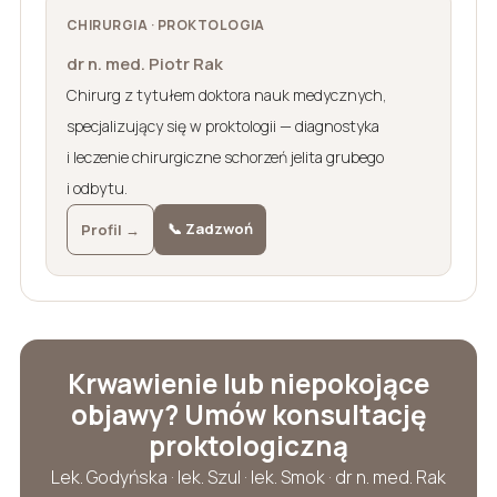
CHIRURGIA · PROKTOLOGIA
dr n. med. Piotr Rak
Chirurg z tytułem doktora nauk medycznych,
specjalizujący się w proktologii — diagnostyka
i leczenie chirurgiczne schorzeń jelita grubego
i odbytu.
📞 Zadzwoń
Profil →
Krwawienie lub niepokojące
objawy? Umów konsultację
proktologiczną
Lek. Godyńska · lek. Szul · lek. Smok · dr n. med. Rak