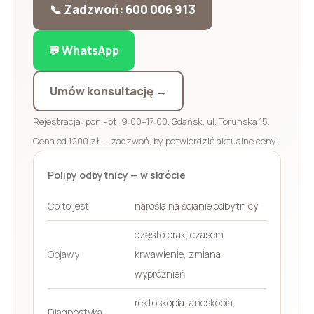
📞 Zadzwoń: 600 006 913
💬 WhatsApp
Umów konsultację →
Rejestracja: pon.–pt. 9:00–17:00. Gdańsk, ul. Toruńska 15.
Cena od 1200 zł — zadzwoń, by potwierdzić aktualne ceny.
Polipy odbytnicy — w skrócie
Co to jest
narośla na ścianie odbytnicy
często brak; czasem
Objawy
krwawienie, zmiana
wypróżnień
rektoskopia,
anoskopia
,
Diagnostyka