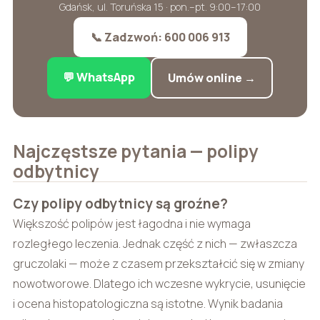
Gdańsk, ul. Toruńska 15 · pon.–pt. 9:00–17:00
📞 Zadzwoń: 600 006 913
💬 WhatsApp
Umów online →
Najczęstsze pytania — polipy
odbytnicy
Czy polipy odbytnicy są groźne?
Większość polipów jest łagodna i nie wymaga
rozległego leczenia. Jednak część z nich — zwłaszcza
gruczolaki — może z czasem przekształcić się w zmiany
nowotworowe. Dlatego ich wczesne wykrycie, usunięcie
i ocena histopatologiczna są istotne. Wynik badania