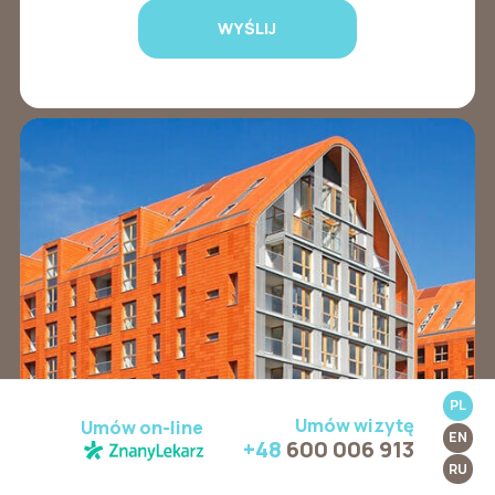
PL
Umów wizytę
Umów on-line
EN
+48
600 006 913
RU