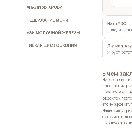
АНАЛИЗЫ КРОВИ
НЕДЕРЖАНИЕ МОЧИ
Нити PDO
полидиоксан
УЗИ МОЛОЧНОЙ ЖЕЛЕЗЫ
ГИБКАЯ ЦИСТОСКОПИЯ
Д-р мед. нау
хирург, эсте
В чём зак
Нитевой лифтинг
выполнения раз
помогая восста
эффектом посте
этому эффект у
Чаще всего пр
с документальн
и количество н