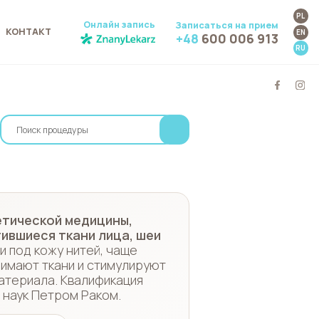
PL
Онлайн запись
Записаться на прием
КОНТАКТ
EN
+48
600 006 913
RU
етической медицины,
ившиеся ткани лица, шеи
 под кожу нитей, чаще
нимают ткани и стимулируют
атериала. Квалификация
 наук Петром Раком.