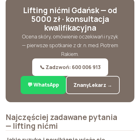
Lifting nićmi Gdańsk — od
5000 zł · konsultacja
kwalifikacyjna
Ocena skóry, omówienie oczekiwań i ryzyk
— pierwsze spotkanie z dr. n. med. Piotrem
Rakiem.
📞 Zadzwoń: 600 006 913
💬 WhatsApp
ZnanyLekarz →
Najczęściej zadawane pytania
— lifting nićmi
Jakie ryzyko i powikłania wiążą się