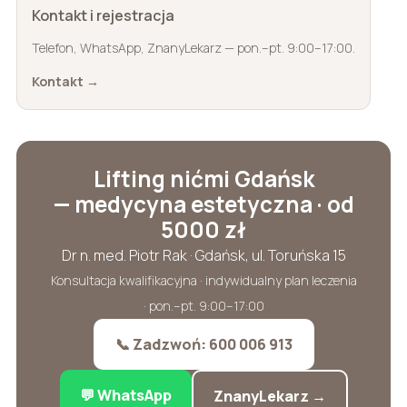
Kontakt i rejestracja
Telefon, WhatsApp, ZnanyLekarz — pon.–pt. 9:00–17:00.
Kontakt →
Lifting nićmi Gdańsk
— medycyna estetyczna · od
5000 zł
Dr n. med. Piotr Rak · Gdańsk, ul. Toruńska 15
Konsultacja kwalifikacyjna · indywidualny plan leczenia
· pon.–pt. 9:00–17:00
📞 Zadzwoń: 600 006 913
💬 WhatsApp
ZnanyLekarz →