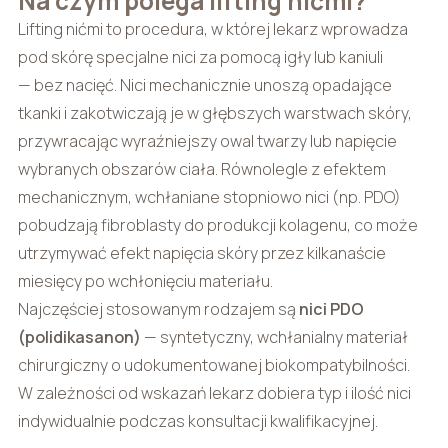
Na czym polega lifting nićmi?
Lifting nićmi to procedura, w której lekarz wprowadza
pod skórę specjalne nici za pomocą igły lub kaniuli
— bez nacięć. Nici mechanicznie unoszą opadające
tkanki i zakotwiczają je w głębszych warstwach skóry,
przywracając wyraźniejszy owal twarzy lub napięcie
wybranych obszarów ciała. Równolegle z efektem
mechanicznym, wchłaniane stopniowo nici (np. PDO)
pobudzają fibroblasty do produkcji kolagenu, co może
utrzymywać efekt napięcia skóry przez kilkanaście
miesięcy po wchłonięciu materiału.
Najczęściej stosowanym rodzajem są
nici PDO
(polidikasanon)
— syntetyczny, wchłanialny materiał
chirurgiczny o udokumentowanej biokompatybilności.
W zależności od wskazań lekarz dobiera typ i ilość nici
indywidualnie podczas konsultacji kwalifikacyjnej.