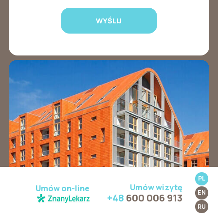
PL
Umów wizytę
Umów on-line
EN
+48
600 006 913
RU