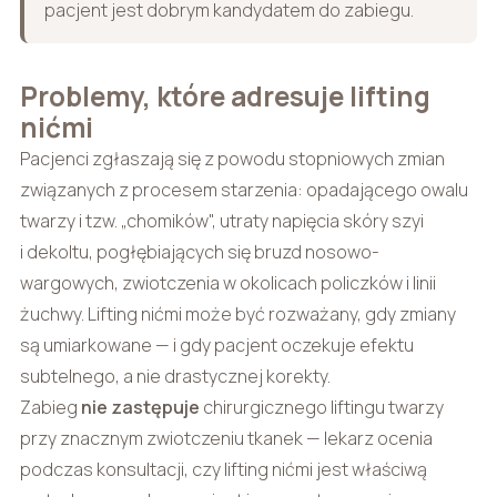
pacjent jest dobrym kandydatem do zabiegu.
Problemy, które adresuje lifting
nićmi
Pacjenci zgłaszają się z powodu stopniowych zmian
związanych z procesem starzenia: opadającego owalu
twarzy i tzw. „chomików", utraty napięcia skóry szyi
i dekoltu, pogłębiających się bruzd nosowo-
wargowych, zwiotczenia w okolicach policzków i linii
żuchwy. Lifting nićmi może być rozważany, gdy zmiany
są umiarkowane — i gdy pacjent oczekuje efektu
subtelnego, a nie drastycznej korekty.
Zabieg
nie zastępuje
chirurgicznego liftingu twarzy
przy znacznym zwiotczeniu tkanek — lekarz ocenia
podczas konsultacji, czy lifting nićmi jest właściwą