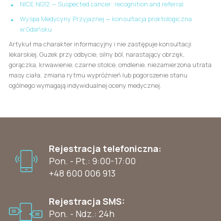
NICE NG12 — Suspected cancer: recognition and referral
Wyspa Medycyny Przyjaznej — konsultacja proktologiczna
w Gdańsku
Artykuł ma charakter informacyjny i nie zastępuje konsultacji
lekarskiej. Guzek przy odbycie, silny ból, narastający obrzęk,
gorączka, krwawienie, czarne stolce, omdlenie, niezamierzona utrata
masy ciała, zmiana rytmu wypróżnień lub pogorszenie stanu
ogólnego wymagają indywidualnej oceny medycznej.
Rejestracja telefoniczna:
Pon. - Pt.: 9:00-17:00
+48 600 006 913
Rejestracja SMS:
Pon. - Ndz.: 24h