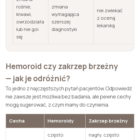
rośnie,
zmiana
nie zwlekać
krwawi,
wymagająca
z oceną
owrzodziała
szerszej
lekarską
lub nie goi
diagnostyki
się
Hemoroid czy zakrzep brzeżny
— jak je odróżnić?
To jedno z najczęstszych pytań pacjentów. Odpowiedź
nie zawsze jest możliwa bez badania, ale pewne cechy
mogą sugerować, z czym mamy do czynienia.
Cecha
Hemoroidy
Zakrzep brzeżny
często
nagły, często