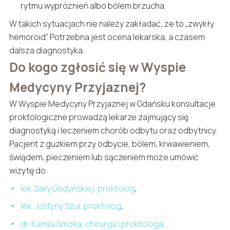
rytmu wypróżnień albo bólem brzucha.
W takich sytuacjach nie należy zakładać, że to „zwykły
hemoroid”. Potrzebna jest ocena lekarska, a czasem
dalsza diagnostyka.
Do kogo zgłosić się w Wyspie
Medycyny Przyjaznej?
W Wyspie Medycyny Przyjaznej w Gdańsku konsultacje
proktologiczne prowadzą lekarze zajmujący się
diagnostyką i leczeniem chorób odbytu oraz odbytnicy.
Pacjent z guzkiem przy odbycie, bólem, krwawieniem,
świądem, pieczeniem lub sączeniem może umówić
wizytę do:
lek. Sary Godyńskiej, proktolog
,
lek. Justyny Szul, proktolog
,
dr. Kamila Smoka, chirurga i proktologa
.