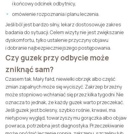
i końcowy odcinek odbytnicy,
omówienie rozpoznania i planu leczenia.
Jeśli ból jest bardzo silny, lekarz dostosowuje zakres
badania do sytuacji. Celem wizyty nie jest zwiększanie
dyskomfortu, tylko ustalenie przyczyny objawu
i dobranie najbezpieczniejszego postępowania.
Czy guzek przy odbycie może
zniknąć sam?
Czasem tak. Mały fałd, niewielki obrzęk albo część
zmian zapalnych może się wyciszyć. Zakrzep brzeżny
może stopniowo wchłaniać się przez kilka tygodni. Nie
oznacza to jednak, że każdy guzek warto przeczekać.
Jeśli guzek jest bolesny, szybko rośnie, krwawi, ma
nietypowy wygląd, towarzyszy mu gorączka albo objaw
powraca, potrzebna jest diagnostyka. Przeczekiwanie
może opóźnić leczenie ropnia, zakrzepu, szczeliny lub