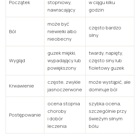
Początek
stopniowy,
w ciągu kilku
nawracający
godzin
może być
często bardzo
Ból
niewielki albo
silny
nieobecny
guzek miękki,
twardy, napięty,
Wygląd
wypadający lub
często siny lub
powiększony
fioletowy guzek
częste, zwykle
może wystąpić, ale
Krwawienie
jasnoczerwone
dominuje ból
ocena stopnia
szybka ocena,
choroby
szczególnie przy
Postępowanie
i dobór
świeżym silnym
leczenia
bólu