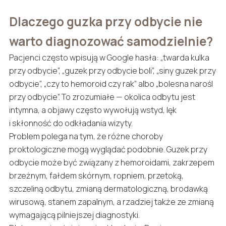
Dlaczego guzka przy odbycie nie
warto diagnozować samodzielnie?
Pacjenci często wpisują w Google hasła: „twarda kulka
przy odbycie”, „guzek przy odbycie boli”, „siny guzek przy
odbycie”, „czy to hemoroid czy rak” albo „bolesna narośl
przy odbycie”. To zrozumiałe — okolica odbytu jest
intymna, a objawy często wywołują wstyd, lęk
i skłonność do odkładania wizyty.
Problem polega na tym, że różne choroby
proktologiczne mogą wyglądać podobnie. Guzek przy
odbycie może być związany z hemoroidami, zakrzepem
brzeżnym, fałdem skórnym, ropniem, przetoką,
szczeliną odbytu, zmianą dermatologiczną, brodawką
wirusową, stanem zapalnym, a rzadziej także ze zmianą
wymagającą pilniejszej diagnostyki.