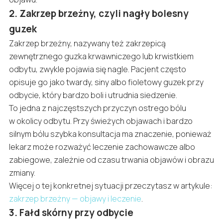
2. Zakrzep brzeżny, czyli nagły bolesny
guzek
Zakrzep brzeżny, nazywany też zakrzepicą
zewnętrznego guzka krwawniczego lub krwistkiem
odbytu, zwykle pojawia się nagle. Pacjent często
opisuje go jako twardy, siny albo fioletowy guzek przy
odbycie, który bardzo boli i utrudnia siedzenie.
To jedna z najczęstszych przyczyn ostrego bólu
w okolicy odbytu. Przy świeżych objawach i bardzo
silnym bólu szybka konsultacja ma znaczenie, ponieważ
lekarz może rozważyć leczenie zachowawcze albo
zabiegowe, zależnie od czasu trwania objawów i obrazu
zmiany.
Więcej o tej konkretnej sytuacji przeczytasz w artykule:
zakrzep brzeżny — objawy i leczenie
.
3. Fałd skórny przy odbycie