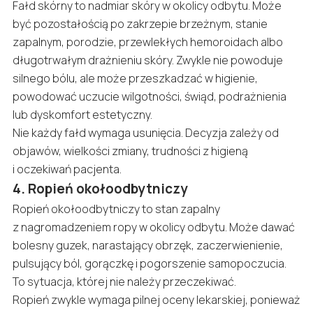
Fałd skórny to nadmiar skóry w okolicy odbytu. Może
być pozostałością po zakrzepie brzeżnym, stanie
zapalnym, porodzie, przewlekłych hemoroidach albo
długotrwałym drażnieniu skóry. Zwykle nie powoduje
silnego bólu, ale może przeszkadzać w higienie,
powodować uczucie wilgotności, świąd, podrażnienia
lub dyskomfort estetyczny.
Nie każdy fałd wymaga usunięcia. Decyzja zależy od
objawów, wielkości zmiany, trudności z higieną
i oczekiwań pacjenta.
4. Ropień okołoodbytniczy
Ropień okołoodbytniczy to stan zapalny
z nagromadzeniem ropy w okolicy odbytu. Może dawać
bolesny guzek, narastający obrzęk, zaczerwienienie,
pulsujący ból, gorączkę i pogorszenie samopoczucia.
To sytuacja, której nie należy przeczekiwać.
Ropień zwykle wymaga pilnej oceny lekarskiej, ponieważ