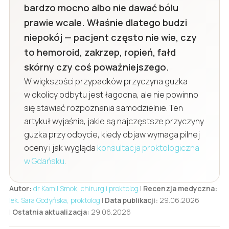
bardzo mocno albo nie dawać bólu
prawie wcale. Właśnie dlatego budzi
niepokój — pacjent często nie wie, czy
to hemoroid, zakrzep, ropień, fałd
skórny czy coś poważniejszego.
W większości przypadków przyczyna guzka
w okolicy odbytu jest łagodna, ale nie powinno
się stawiać rozpoznania samodzielnie. Ten
artykuł wyjaśnia, jakie są najczęstsze przyczyny
guzka przy odbycie, kiedy objaw wymaga pilnej
oceny i jak wygląda
konsultacja proktologiczna
w Gdańsku
.
Autor:
dr Kamil Smok, chirurg i proktolog
|
Recenzja medyczna:
lek. Sara Godyńska, proktolog
|
Data publikacji:
29.06.2026
|
Ostatnia aktualizacja:
29.06.2026