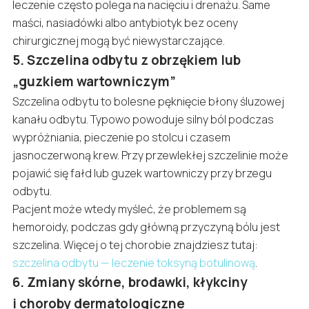
leczenie często polega na nacięciu i drenażu. Same
maści, nasiadówki albo antybiotyk bez oceny
chirurgicznej mogą być niewystarczające.
5. Szczelina odbytu z obrzękiem lub
„guzkiem wartowniczym”
Szczelina odbytu to bolesne pęknięcie błony śluzowej
kanału odbytu. Typowo powoduje silny ból podczas
wypróżniania, pieczenie po stolcu i czasem
jasnoczerwoną krew. Przy przewlekłej szczelinie może
pojawić się fałd lub guzek wartowniczy przy brzegu
odbytu.
Pacjent może wtedy myśleć, że problemem są
hemoroidy, podczas gdy główną przyczyną bólu jest
szczelina. Więcej o tej chorobie znajdziesz tutaj:
szczelina odbytu — leczenie toksyną botulinową
.
6. Zmiany skórne, brodawki, kłykciny
i choroby dermatologiczne