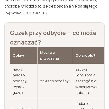
chorobę. Chodzi o to, że bez badania nie da się tego
odpowiedzialnie ocenić.
Guzek przy odbycie — co może
oznaczać?
Możliwa
Objaw
Co zrobić?
przyczyna
nagły,
szybka
bardzo
konsultacja,
bolesny,
zakrzep brzeżny
szczególnie
twardy
w pierwszych
guzek
dobach
badanie