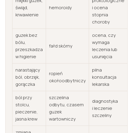
miękki guzek,
proktologiczne
świąd,
hemoroidy
i ocena
krwawienie
stopnia
choroby
guzek bez
ocena, czy
bólu,
wymaga
fałd skórny
przeszkadza
leczenia lub
w higienie
usunięcia
narastający
pilna
ropień
ból, obrzęk,
konsultacja
okołoodbytniczy
gorączka
lekarska
ból przy
szczelina
diagnostyka
stolcu,
odbytu, czasem
i leczenie
pieczenie,
guzek
szczeliny
jasna krew
wartowniczy
zmiana