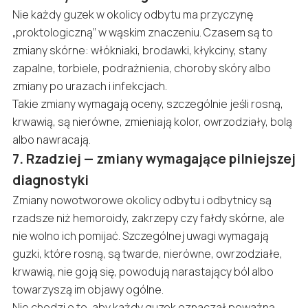
Nie każdy guzek w okolicy odbytu ma przyczynę
„proktologiczną” w wąskim znaczeniu. Czasem są to
zmiany skórne: włókniaki, brodawki, kłykciny, stany
zapalne, torbiele, podrażnienia, choroby skóry albo
zmiany po urazach i infekcjach.
Takie zmiany wymagają oceny, szczególnie jeśli rosną,
krwawią, są nierówne, zmieniają kolor, owrzodziały, bolą
albo nawracają.
7. Rzadziej — zmiany wymagające pilniejszej
diagnostyki
Zmiany nowotworowe okolicy odbytu i odbytnicy są
rzadsze niż hemoroidy, zakrzepy czy fałdy skórne, ale
nie wolno ich pomijać. Szczególnej uwagi wymagają
guzki, które rosną, są twarde, nierówne, owrzodziałe,
krwawią, nie goją się, powodują narastający ból albo
towarzyszą im objawy ogólne.
Nie chodzi o to, aby każdy guzek oznaczał poważną