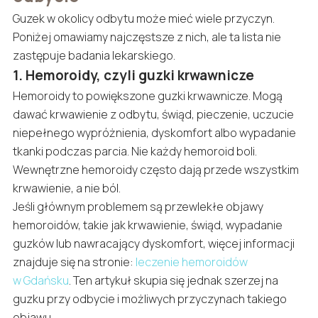
Guzek w okolicy odbytu może mieć wiele przyczyn.
Poniżej omawiamy najczęstsze z nich, ale ta lista nie
zastępuje badania lekarskiego.
1. Hemoroidy, czyli guzki krwawnicze
Hemoroidy to powiększone guzki krwawnicze. Mogą
dawać krwawienie z odbytu, świąd, pieczenie, uczucie
niepełnego wypróżnienia, dyskomfort albo wypadanie
tkanki podczas parcia. Nie każdy hemoroid boli.
Wewnętrzne hemoroidy często dają przede wszystkim
krwawienie, a nie ból.
Jeśli głównym problemem są przewlekłe objawy
hemoroidów, takie jak krwawienie, świąd, wypadanie
guzków lub nawracający dyskomfort, więcej informacji
znajduje się na stronie:
leczenie hemoroidów
w Gdańsku
. Ten artykuł skupia się jednak szerzej na
guzku przy odbycie i możliwych przyczynach takiego
objawu.