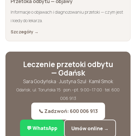
Przetoka odbytu — objawy
Informacje o objawach i diagnozowaniu przetoki — czym jest
i kiedy do lekarza.
Szczegóły →
Leczenie przetoki odbytu
— Gdańsk
Sara Godyńska · Justyna Szul · Kamil Smok
Gdańsk, ul. Toruńska 15 · pon.–pt. 9:00–17:00 · tel. 600
006 913
📞 Zadzwoń: 600 006 913
💬 WhatsApp
Umów online →