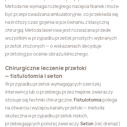
Metoda nie wymaga rozległego nacięcia tkanek i może
być przeprowadzana ambulatoryjnie, co przekłada się
na krótszy czas gojenia w porównaniu z klasyczną
chirurgią. Metoda laserowa jest rozważana przede
wszystkim w przypadku przetok prostych i wybranych
przetok złożonych — o wskazaniach decyduje
proktolog po ocenie obrazu klinicznego.
Chirurgiczne leczenie przetoki
— fistulotomia i seton
W przypadku przetok wymagających szerszej
interwencji lub o przebiegu przez mięśnie zwieraczy
stosuje się techniki chirurgiczne.
Fistulotomia
polega
na otwarciu i wycięciu kanału przetoki — metoda
skuteczna w przypadku przetok niskich,
przebiegających poniżej zwieraczy.
Seton
(nić drenaż)