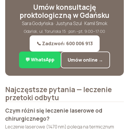
Umów konsultację
proktologiczną w Gdańsku
Sara Godyńska · Justyna Szul · Kamil Smok
Gdańsk, ul. Toruńska 15 · pon.–pt. 9:00–17:00
📞 Zadzwoń: 600 006 913
💬 WhatsApp
Umów online →
Najczęstsze pytania — leczenie
przetoki odbytu
Czym różni się leczenie laserowe od
chirurgicznego?
Leczenie laserowe (1470 nm) polega na termicznym