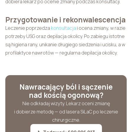
dobiera lekarz po ocenie zmiany podczas konsultacji.
Przygotowanie i rekonwalescencja
Leczenie poprzedza
konsultacja
i ocena zmiany, w razie
potrzeby USG oraz depilacja okolicy. Po zabiegu istotne
są higiena rany, unikanie długiego siedzenia i ucisku, a w
profilaktyce nawrotów — regularna depilacja okolicy.
Nawracający ból i sączenie
nad kością ogonową?
Nie odkładaj wizyty. Lekarz oceni zmianę
i dobierze metodę — od lasera SiLaC po leczenie
chirurgiczne.