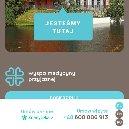
POBIERZ PLIKI
PL
Umów wizytę
Umów on-line
EN
HOME
O NAS
ZESPÓŁ
ZABIEGI
+48
600 006 913
WSKAZANIA
CENNIK
BLOG
KONTAKT
RU