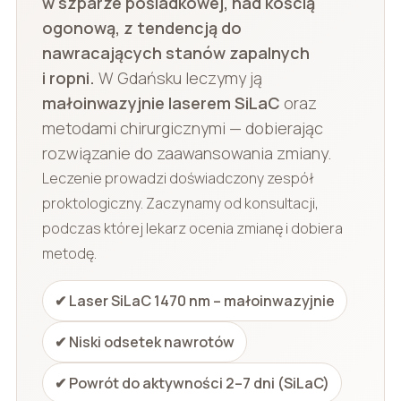
w szparze pośladkowej, nad kością
ogonową, z tendencją do
nawracających stanów zapalnych
i ropni.
W Gdańsku leczymy ją
małoinwazyjnie laserem SiLaC
oraz
metodami chirurgicznymi — dobierając
rozwiązanie do zaawansowania zmiany.
Leczenie prowadzi doświadczony zespół
proktologiczny. Zaczynamy od konsultacji,
podczas której lekarz ocenia zmianę i dobiera
metodę.
✔ Laser SiLaC 1470 nm – małoinwazyjnie
✔ Niski odsetek nawrotów
✔ Powrót do aktywności 2–7 dni (SiLaC)