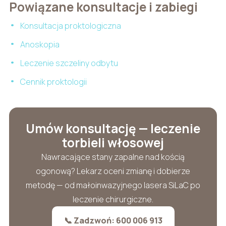
Powiązane konsultacje i zabiegi
Konsultacja proktologiczna
Anoskopia
Leczenie szczeliny odbytu
Cennik proktologii
Umów konsultację — leczenie
torbieli włosowej
Nawracające stany zapalne nad kością
ogonową? Lekarz oceni zmianę i dobierze
metodę — od małoinwazyjnego lasera SiLaC po
leczenie chirurgiczne.
📞 Zadzwoń: 600 006 913