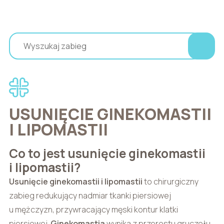
USUNIĘCIE GINEKOMASTII
I LIPOMASTII
Co to jest usunięcie ginekomastii
i lipomastii?
Usunięcie ginekomastii i lipomastii
to chirurgiczny
zabieg redukujący nadmiar tkanki piersiowej
u mężczyzn, przywracający męski kontur klatki
piersiowej.
Ginekomastia
wynika z przerostu gruczołu