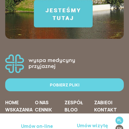
POBIERZ PLIKI
HOME
O NAS
ZESPÓŁ
ZABIEGI
WSKAZANIA
CENNIK
BLOG
KONTAKT
PL
Umów wizytę
Umów on-line
EN