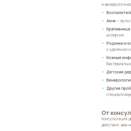
и венерологиче
Воспалител
Акне
— вульг
Крапивница 
аллергий,
Родинки и 
к удалению 
Кожные инф
бактериальн
Детская де
Венерологи
Другие про
специализир
От консул
Консультация д
действия, вам н