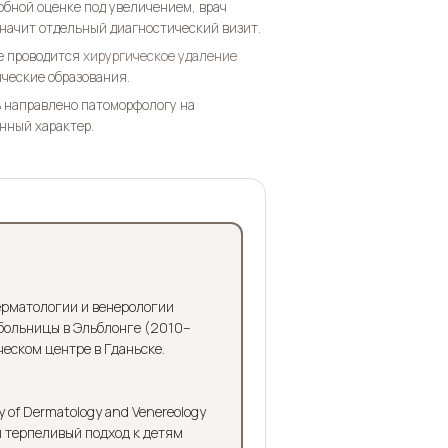
обной оценке под увеличением, врач
значит отдельный диагностический визит.
ке проводится
хирургическое удаление
ические образования.
 направлено патоморфологу на
нный характер.
ерматологии и венерологии
больницы в Эльблонге (2010–
еском центре в Гданьске.
of Dermatology and Venereology
и терпеливый подход к детям