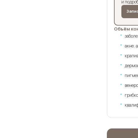
и подро
Запи
Объём ко
заболе
акне, 
крапи
дермос
пигмен
венер
грибко
квали