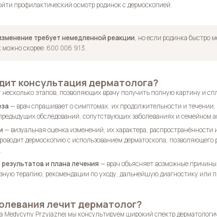
ойти профилактический осмотр родинок с дермоскопией.
изменение требует немедленной реакции
, но если родинка быстро 
к можно скорее:
600 006 913
.
дит консультация дерматолога?
 несколько этапов, позволяющих врачу получить полную картину и сп
еза
— врач спрашивает о симптомах, их продолжительности и течении, 
предыдущих обследований, сопутствующих заболеваниях и семейном а
и
— визуальная оценка изменений, их характера, распространённости 
роводит дермоскопию с использованием дерматоскопа, позволяющего р
.
результатов и плана лечения
— врач объясняет возможные причины,
ную терапию, рекомендации по уходу, дальнейшую диагностику или п
олевания лечит дерматолог?
a Medycyny Przyjaznej мы консультируем широкий спектр дерматологи