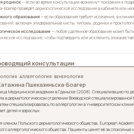
я родинок
— если во время консультации возникнут показания к подр
а-Боагер проведёт
дермоскопическое исследование
в кабинете или на
ожного образования
— если образование требует иссечения, в клини
зований
, включая эпидермальные кисты, липомы, родинки и проктолог
огическое исследование
— любое удалённое образование может быть
гическое исследование
, чтобы подтвердить или исключить злокачестве
проводящий консультации
ОЛОГИЯ · АЛЛЕРГОЛОГИЯ · ВЕНЕРОЛОГИЯ
Катажина Пшеказиньска-Боагер
ица Медицинской академии в Гданьске (2008). Специализацию по д
ла в дерматологическом отделении Воеводской специализированной 
затем специализировалась по аллергологии в Университетском клинич
ет детей и взрослых.
я членом Польского дерматологического общества, European Academy 
кого аллергологического общества. Пациенты ценят её за спокойный 