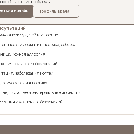
бное объяснение проблемы.
саться онлайн
Профиль врача →
нсультаций:
вания кожи у детей и взрослых
атопический дерматит, псориаз, себорея
вница, кожная аллергия
копия родинок и образований
тация, заболевания ногтей
ологическая диагностика
вые, вирусные и бактериальные инфекции
фикация к удалению образований