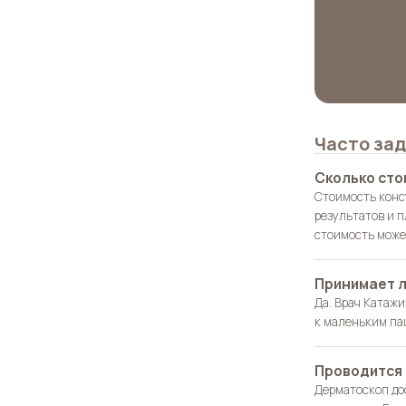
Часто за
Сколько сто
Стоимость конс
результатов и 
стоимость може
Принимает л
Да. Врач Катажи
к маленьким па
Проводится 
Дерматоскоп дос