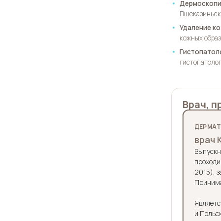
Дермоскопи
Пшеказиньск
Удаление к
кожных обра
Гистопатол
гистопатоло
Врач, 
ДЕРМАТ
врач 
Выпускн
проходи
2015), 
Принима
Являетс
и Польс