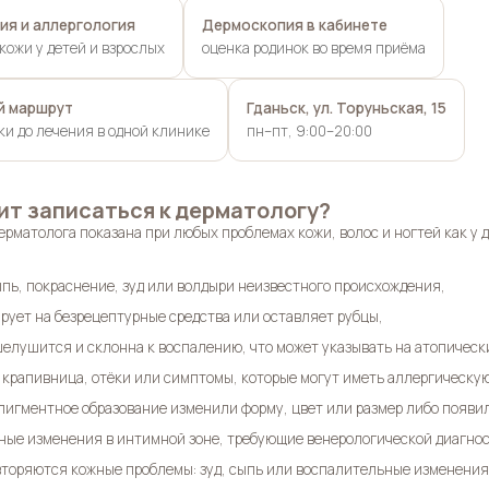
ия и аллергология
Дермоскопия в кабинете
кожи у детей и взрослых
оценка родинок во время приёма
й маршрут
Гданьск, ул. Торуньская, 15
ки до лечения в одной клинике
пн–пт, 9:00–20:00
ит записаться к дерматологу?
рматолога показана при любых проблемах кожи, волос и ногтей как у де
пь, покраснение, зуд или волдыри неизвестного происхождения,
ирует на безрецептурные средства или оставляет рубцы,
шелушится и склонна к воспалению, что может указывать на атопическ
крапивница, отёки или симптомы, которые могут иметь аллергическую
пигментное образование изменили форму, цвет или размер либо появил
ые изменения в интимной зоне, требующие венерологической диагнос
вторяются кожные проблемы: зуд, сыпь или воспалительные изменения