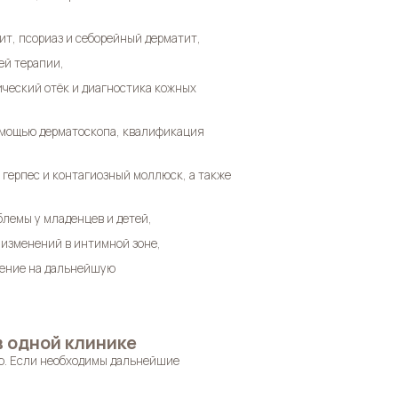
т, псориаз и себорейный дерматит,
ей терапии,
ический отёк и диагностика кожных
омощью дерматоскопа, квалификация
герпес и контагиозный моллюск, а также
лемы у младенцев и детей,
 изменений в интимной зоне,
ление на дальнейшую
 одной клинике
ю. Если необходимы дальнейшие