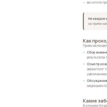
вы хотите пр
Не каждое 
на приём ка
Как прохо
Приём включает
Сбор анамн
результатах 
Осмотр кож
дерматолог п
увеличением
Обсуждение 
медикаментоз
Какие заб
В клинике Wysp