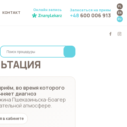
PL
Онлайн запись
Записаться на прием
КОНТАКТ
EN
+48
600 006 913
RU
ЛЬТАЦИЯ
риём, во время которого
чняет диагноз
жина Пшеказиньска-Боагер
лательной атмосфере.
 в кабинете