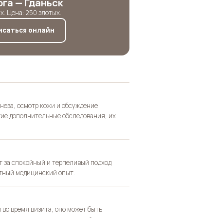
га — Гданьск
. Цена: 250 злотых.
исаться онлайн
неза, осмотр кожи и обсуждение
угие дополнительные обследования, их
ят за спокойный и терпеливый подход
ятный медицинский опыт.
 во время визита, оно может быть