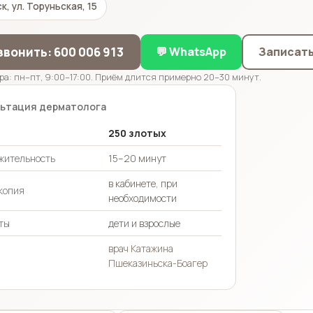
к, ул. Торуньская, 15
звонить: 600 006 913
💬 WhatsApp
Записать
ра: пн–пт, 9:00–17:00. Приём длится примерно 20–30 минут.
ьтация дерматолога
250 злотых
жительность
15–20 минут
в кабинете, при
копия
необходимости
ты
дети и взрослые
врач Катажина
Пшеказиньска-Боагер