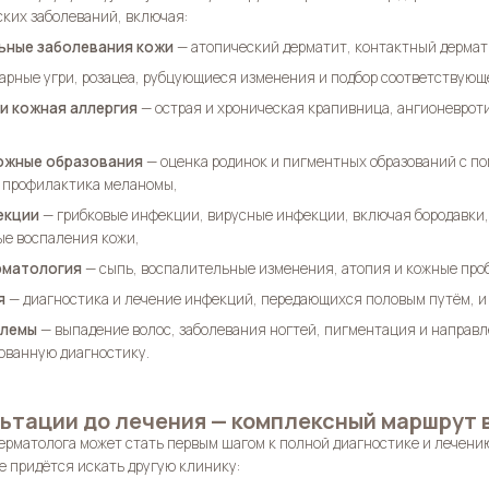
ских заболеваний, включая:
ьные заболевания кожи
— атопический дерматит, контактный дермати
арные угри, розацеа, рубцующиеся изменения и подбор соответствующ
и кожная аллергия
— острая и хроническая крапивница, ангионеврот
кожные образования
— оценка родинок и пигментных образований с п
и профилактика меланомы,
екции
— грибковые инфекции, вирусные инфекции, включая бородавки, 
ые воспаления кожи,
рматология
— сыпь, воспалительные изменения, атопия и кожные проб
я
— диагностика и лечение инфекций, передающихся половым путём, и
блемы
— выпадение волос, заболевания ногтей, пигментация и направ
ованную диагностику.
ьтации до лечения — комплексный маршрут в
ерматолога может стать первым шагом к полной диагностике и лечени
е придётся искать другую клинику: