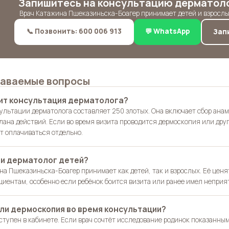
Запишитесь на консультацию дерматоло
Врач Катажина Пшеказиньска-Боагер принимает детей и взрослых
📞 Позвонить: 600 006 913
💬 WhatsApp
Зап
даваемые вопросы
ит консультация дерматолога?
ультации дерматолога составляет 250 злотых. Она включает сбор анам
плана действий. Если во время визита проводится дермоскопия или др
т оплачиваться отдельно.
и дерматолог детей?
на Пшеказиньска-Боагер принимает как детей, так и взрослых. Её цен
циентам, особенно если ребёнок боится визита или ранее имел непри
ли дермоскопия во время консультации?
тупен в кабинете. Если врач сочтёт исследование родинок показанным