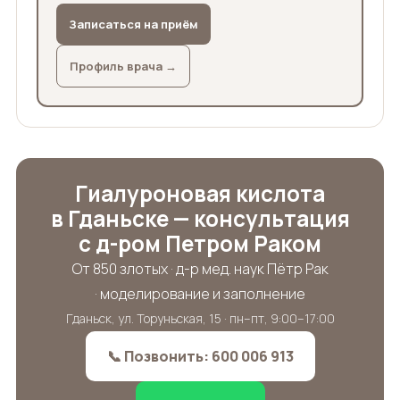
Записаться на приём
Профиль врача →
Гиалуроновая кислота
в Гданьске — консультация
с д-ром Петром Раком
От 850 злотых · д-р мед. наук Пётр Рак
· моделирование и заполнение
Гданьск, ул. Торуньская, 15 · пн–пт, 9:00–17:00
📞 Позвонить: 600 006 913