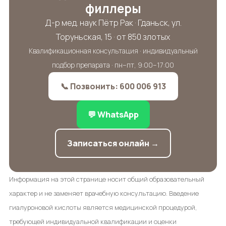
филлеры
Д-р мед. наук Пётр Рак · Гданьск, ул.
Торуньская, 15 · от 850 злотых
Квалификационная консультация · индивидуальный
подбор препарата · пн–пт, 9:00–17:00
📞 Позвонить: 600 006 913
💬 WhatsApp
Записаться онлайн →
Информация на этой странице носит общий образовательный
характер и не заменяет врачебную консультацию. Введение
гиалуроновой кислоты является медицинской процедурой,
требующей индивидуальной квалификации и оценки