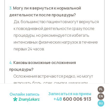
3.
Могу ли я вернуться к нормальной
деятельности после процедуры?
Да, большинство пациентов могут вернуться
к повседневной деятельности сразу после
процедуры, но рекомендуется избегать
интенсивных физических нагрузок в течение
первых 24 часов.
4.
Каковы возможные осложнения
процедуры?
Осложнения встречаются редко, но могут
включать боль, отек, синяки, шишки или
асимметрию лица. При возникновении
PL
Записаться на прием
Онлайн запись
осложнений обратитесь к врачу.
EN
+48
600 006 913
RU