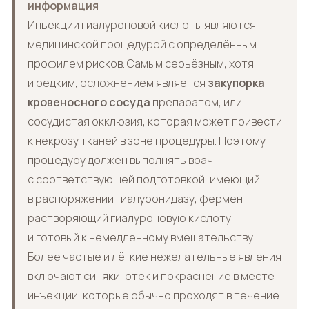
информация
Инъекции гиалуроновой кислоты являются
медицинской процедурой с определённым
профилем рисков. Самым серьёзным, хотя
и редким, осложнением является
закупорка
кровеносного сосуда
препаратом, или
сосудистая окклюзия, которая может привести
к некрозу тканей в зоне процедуры. Поэтому
процедуру должен выполнять врач
с соответствующей подготовкой, имеющий
в распоряжении гиалуронидазу, фермент,
растворяющий гиалуроновую кислоту,
и готовый к немедленному вмешательству.
Более частые и лёгкие нежелательные явления
включают синяки, отёк и покраснение в месте
инъекции, которые обычно проходят в течение