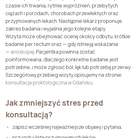
czasie ich trwania, rytmie wypróżnień, przebytych
ciążach i porodach, chorobach przewlekłych oraz
przyjmowanych lekach. Następnie lekarz proponuje
zakres badania i wyjaśnia jego kolejne etapy.
Wizyta może obejmować ocenę okolicy odbytu, krótkie
badanie per rectum oraz — gdy istnieją wskazania
—
anoskopię
. Pacjentka powinna zostać
poinformowana, dlaczego konkretne badanie jest
potrzebne, i może zgłosić ból, lęk lub potrzebę przerwy.
Szczegółowy przebieg wizyty opisujemy na stronie:
konsultacja proktologiczna w Gdańsku
.
Jak zmniejszyć stres przed
konsultacją?
zapisz wcześniej najważniejsze objawy i pytania,
przygotuj listę przyjmowanych leków,