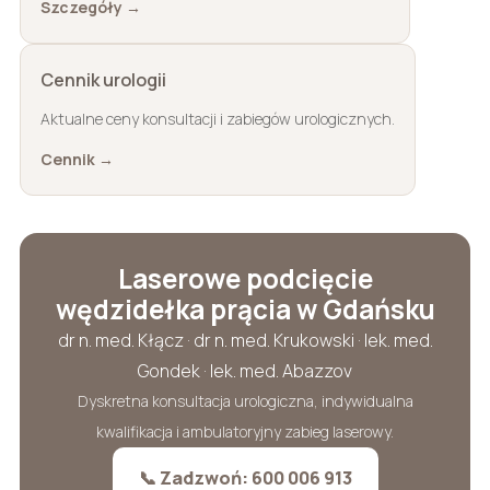
Szczegóły →
Cennik urologii
Aktualne ceny konsultacji i zabiegów urologicznych.
Cennik →
Laserowe podcięcie
wędzidełka prącia w Gdańsku
dr n. med. Kłącz · dr n. med. Krukowski · lek. med.
Gondek · lek. med. Abazzov
Dyskretna konsultacja urologiczna, indywidualna
kwalifikacja i ambulatoryjny zabieg laserowy.
📞 Zadzwoń: 600 006 913