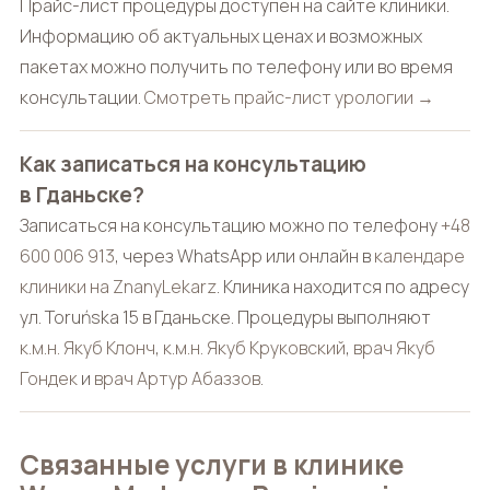
Прайс-лист процедуры доступен на сайте клиники.
Информацию об актуальных ценах и возможных
пакетах можно получить по телефону или во время
консультации.
Смотреть прайс-лист урологии →
Как записаться на консультацию
в Гданьске?
Записаться на консультацию можно по телефону
+48
600 006 913
, через WhatsApp или онлайн в
календаре
клиники на ZnanyLekarz
. Клиника находится по адресу
ул. Toruńska 15 в Гданьске. Процедуры выполняют
к.м.н. Якуб Клонч
,
к.м.н. Якуб Круковский
,
врач Якуб
Гондек
и
врач Артур Абаззов
.
Связанные услуги в клинике