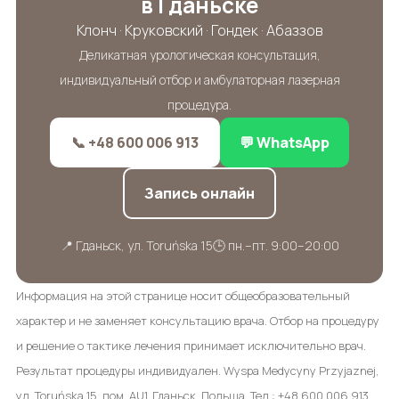
в Гданьске
Клонч · Круковский · Гондек · Абаззов
Деликатная урологическая консультация,
индивидуальный отбор и амбулаторная лазерная
процедура.
📞 +48 600 006 913
💬 WhatsApp
Запись онлайн
📍 Гданьск, ул. Toruńska 15
🕒 пн.–пт. 9:00–20:00
Информация на этой странице носит общеобразовательный
характер и не заменяет консультацию врача. Отбор на процедуру
и решение о тактике лечения принимает исключительно врач.
Результат процедуры индивидуален. Wyspa Medycyny Przyjaznej,
ул. Toruńska 15, пом. AU1, Гданьск, Польша. Тел.: +48 600 006 913.