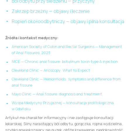
Ból odbytu przy siedzeniu — przyczyny
Zakrzep brzeżny — objawy i leczenie
Ropień okołoodbytniczy — objawy i pilna konsultacja
Źródła i kontekst medyczny:
American Society of Colon and Rectal Surgeons — Management
of Anal Fissures, 2023
NICE — Chronic anal fissure: botulinum toxin type A injection
Cleveland Clinic — Anoscopy: What to Expect
Cleveland Clinic — Hemorrhoids: symptoms and difference from
anal fissure
Mayo Clinic — Anal fissure: diagnosis and treatment
Wyspa Medycyny Przyjaznej — konsultacja proktologiczna
w Gdańsku
Artykuł ma charakter informacyjny i nie zastępuje konsultacji
lekarskiej. Silny narastający ból odbytu, gorączka, ropna wydzielina,
szybko powiększający się guzek, obfite krwawienie, niedokrwistość,