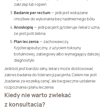
zakrzep lub ropień.
Badanie per rectum
— jeśli jest wskazane
i możliwe do wykonania bez nadmiernego bólu.
Anoskopię
— jeśli pacjent ją toleruje i lekarz uzna,
że jest potrzebna.
Plan leczenia
— zachowawczy,
fizjoterapeutyczny, z użyciem toksyny
botulinowej, zabiegowy albo wymagający dalszej
diagnostyki.
Jeśli ból jest bardzo silny, lekarz może dostosować
zakres badania do tolerancji pacjenta. Celem nie jest
„badanie za wszelką cenę”, ale bezpieczne ustalenie
rozpoznania i planu leczenia.
Kiedy nie warto zwlekać
z konsultacją?