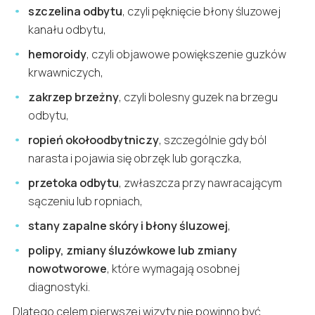
szczelina odbytu
, czyli pęknięcie błony śluzowej
kanału odbytu,
hemoroidy
, czyli objawowe powiększenie guzków
krwawniczych,
zakrzep brzeżny
, czyli bolesny guzek na brzegu
odbytu,
ropień okołoodbytniczy
, szczególnie gdy ból
narasta i pojawia się obrzęk lub gorączka,
przetoka odbytu
, zwłaszcza przy nawracającym
sączeniu lub ropniach,
stany zapalne skóry i błony śluzowej
,
polipy, zmiany śluzówkowe lub zmiany
nowotworowe
, które wymagają osobnej
diagnostyki.
Dlatego celem pierwszej wizyty nie powinno być