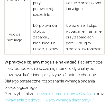
przy
uczucie przeszkody
przewlekłej
lub wilgoci
szczelinie
ból po twardym
krwawienie, świąd,
stolcu,
wypadanie, nasilanie
Typowa
zaparciu,
przy zaparciach,
sytuacja
biegunce lub
parciu i długim
urazie śluzówki
siedzeniu w toalecie
W praktyce objawy mogą się nakładać.
Pacjent może
mieć jednocześnie szczelinę i hemoroidy, a silny ból
może wynikać z innej przyczyny niż obie te choroby.
Dlatego ostateczne rozpoznanie wymaga badania
proktologicznego.
Przeczytaj także:
leczenie hemoroidów w Gdańsku
oraz
krwawienie z odbytu — kiedy wymaga diagnostyki?