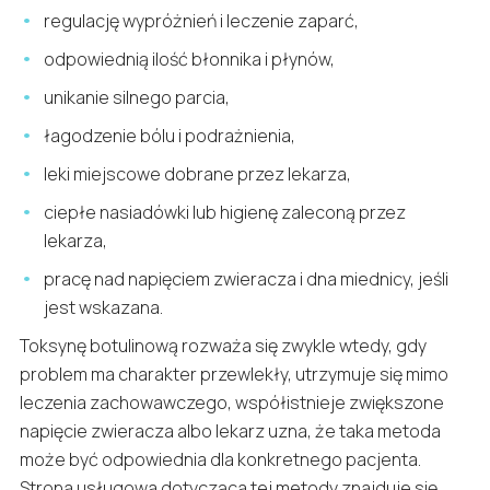
regulację wypróżnień i leczenie zaparć,
odpowiednią ilość błonnika i płynów,
unikanie silnego parcia,
łagodzenie bólu i podrażnienia,
leki miejscowe dobrane przez lekarza,
ciepłe nasiadówki lub higienę zaleconą przez
lekarza,
pracę nad napięciem zwieracza i dna miednicy, jeśli
jest wskazana.
Toksynę botulinową rozważa się zwykle wtedy, gdy
problem ma charakter przewlekły, utrzymuje się mimo
leczenia zachowawczego, współistnieje zwiększone
napięcie zwieracza albo lekarz uzna, że taka metoda
może być odpowiednia dla konkretnego pacjenta.
Strona usługowa dotycząca tej metody znajduje się