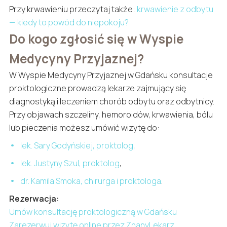
Przy krwawieniu przeczytaj także:
krwawienie z odbytu
— kiedy to powód do niepokoju?
Do kogo zgłosić się w Wyspie
Medycyny Przyjaznej?
W Wyspie Medycyny Przyjaznej w Gdańsku konsultacje
proktologiczne prowadzą lekarze zajmujący się
diagnostyką i leczeniem chorób odbytu oraz odbytnicy.
Przy objawach szczeliny, hemoroidów, krwawienia, bólu
lub pieczenia możesz umówić wizytę do:
lek. Sary Godyńskiej, proktolog
,
lek. Justyny Szul, proktolog
,
dr. Kamila Smoka, chirurga i proktologa
.
Rezerwacja:
Umów konsultację proktologiczną w Gdańsku
Zarezerwuj wizytę online przez ZnanyLekarz