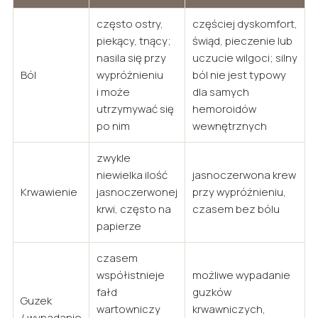
często ostry,
częściej dyskomfort,
piekący, tnący;
świąd, pieczenie lub
nasila się przy
uczucie wilgoci; silny
Ból
wypróżnieniu
ból nie jest typowy
i może
dla samych
utrzymywać się
hemoroidów
po nim
wewnętrznych
zwykle
niewielka ilość
jasnoczerwona krew
Krwawienie
jasnoczerwonej
przy wypróżnieniu,
krwi, często na
czasem bez bólu
papierze
czasem
współistnieje
możliwe wypadanie
fałd
guzków
Guzek
wartowniczy
krwawniczych,
/ wypadanie