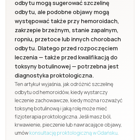
odbytu mogą sugerować szczelinę
odbytu, ale podobne objawy mogą
występować także przy hemoroidach,
zakrzepie brzeżnym, stanie zapalnym,
ropniu, przetoce lub innych chorobach
odbytu. Dlatego przed rozpoczęciem
leczenia — także przed kwalifikacją do
toksyny botulinowej — potrzebna jest
diagnostyka proktologiczna.
Ten artykuł wyjaśnia, jak odróżnić szczelinę
odbytu od hemoroidów, kiedy wystarczy
leczenie zachowawcze, kiedy można rozważyć
toksynę botulinową i jaką rolę może mieć
fizjoterapia proktologiczna. Jeśli masz ból,
krwawienie, pieczenie lub nawracające objawy,
umów
konsultację proktologiczną w Gdańsku
.