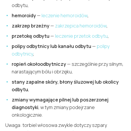
odbytu,
hemoroidy
—
leczenie hemoroidów
,
zakrzep brzeżny
—
zakrzepica hemoroidów
,
przetokę odbytu
—
leczenie przetok odbytu
,
polipy odbytnicy lub kanału odbytu
—
polipy
odbytnicy
,
ropień okołoodbytniczy
— szczególnie przy silnym,
narastającym bólu i obrzęku,
stany zapalne skóry, błony śluzowej lub okolicy
odbytu
,
zmiany wymagające pilnej lub poszerzonej
diagnostyki
, w tym zmiany podejrzane
onkologicznie.
Uwaga: torbiel włosowa zwykle dotyczy szpary