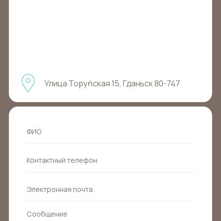
Улица Торуńская 15, Гданьск 80-747