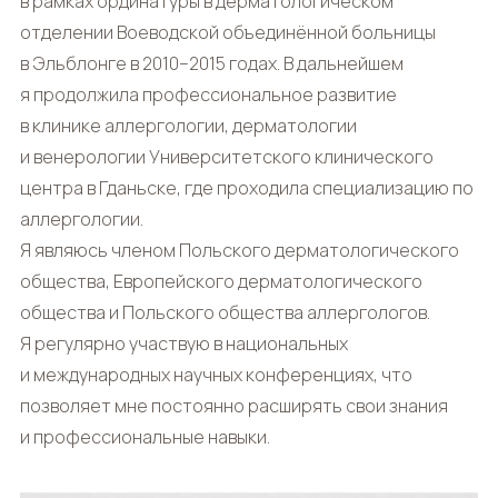
в рамках ординатуры в дерматологическом
отделении Воеводской объединённой больницы
в Эльблонге в 2010–2015 годах. В дальнейшем
я продолжила профессиональное развитие
в клинике аллергологии, дерматологии
и венерологии Университетского клинического
центра в Гданьске, где проходила специализацию по
аллергологии.
Я являюсь членом Польского дерматологического
общества, Европейского дерматологического
общества и Польского общества аллергологов.
Я регулярно участвую в национальных
и международных научных конференциях, что
позволяет мне постоянно расширять свои знания
и профессиональные навыки.