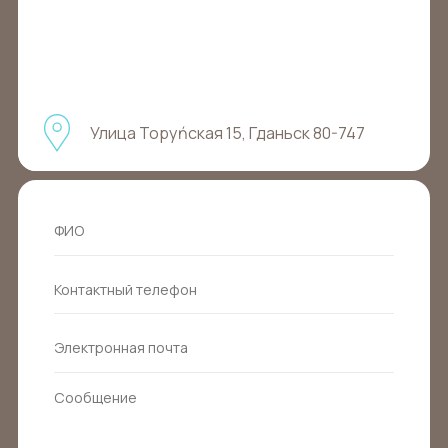
Улица Торуńская 15, Гданьск 80-747