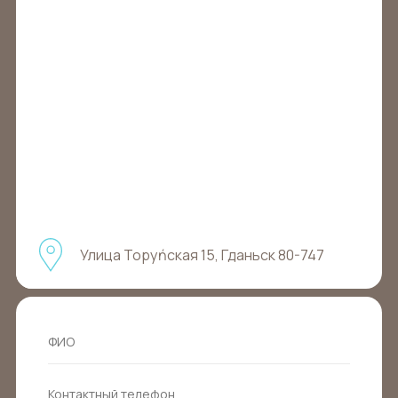
Улица Торуńская 15, Гданьск 80-747