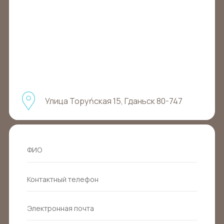
Улица Торуńская 15, Гданьск 80-747