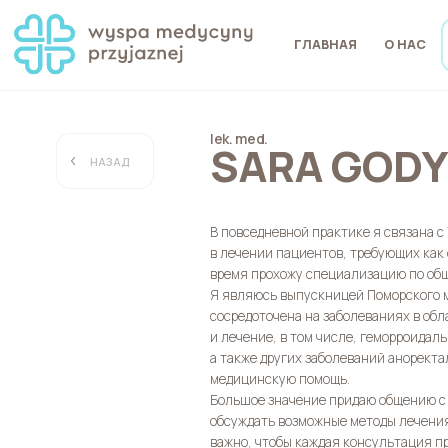
ГЛАВНАЯ
О НАС
lek. med.
SARA GOD
НАЗАД
В повседневной практике я связана с
в лечении пациентов, требующих как 
время прохожу специализацию по общ
Я являюсь выпускницей Поморского м
сосредоточена на заболеваниях в обл
и лечение, в том числе, геморроидал
а также других заболеваний анорект
медицинскую помощь.
Большое значение придаю общению с 
обсуждать возможные методы лечения
важно, чтобы каждая консультация п