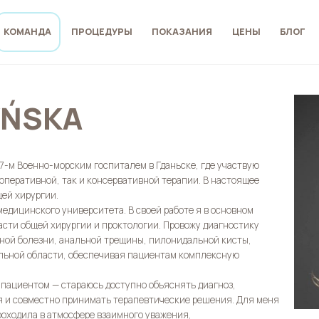
КОМАНДА
ПРОЦЕДУРЫ
ПОКАЗАНИЯ
ЦЕНЫ
БЛОГ
YŃSKA
 7-м Военно-морским госпиталем в Гданьске, где участвую
оперативной, так и консервативной терапии. В настоящее
ей хирургии.
едицинского университета. В своей работе я в основном
асти общей хирургии и проктологии. Провожу диагностику
ьной болезни, анальной трещины, пилонидальной кисты,
альной области, обеспечивая пациентам комплексную
пациентом — стараюсь доступно объяснять диагноз,
 и совместно принимать терапевтические решения. Для меня
роходила в атмосфере взаимного уважения,