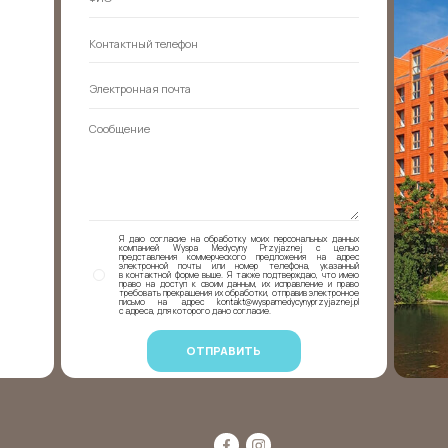
Я даю согласие на обработку моих персональных данных
компанией Wyspa Medycyny Przyjaznej с целью
представления коммерческого предложения на адрес
электронной почты или номер телефона, указанный
в контактной форме выше. Я также подтверждаю, что имею
право на доступ к своим данным, их исправление и право
требовать прекращения их обработки, отправив электронное
письмо на адрес kontakt@wyspamedycynyprzyjaznej.pl
с адреса, для которого дано согласие.